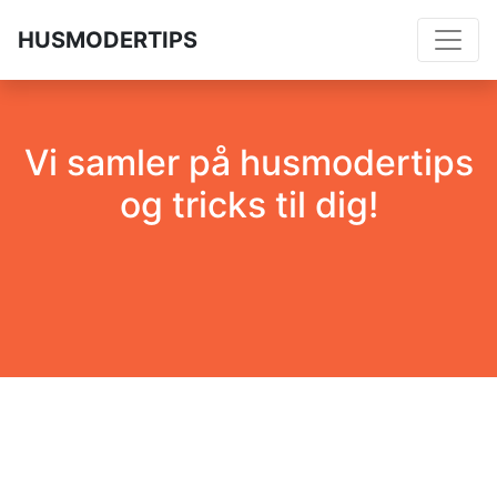
HUSMODERTIPS
Vi samler på husmodertips
og tricks til dig!