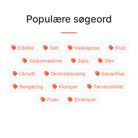
Populære søgeord
Eddike
Salt
Vaskepose
Klud
Vaskemaskine
Saks
Sløv
Ukrudt
Skimmelsvamp
bananflue
Rengøring
Klumper
Tørretumbler
Fluer
Strømper